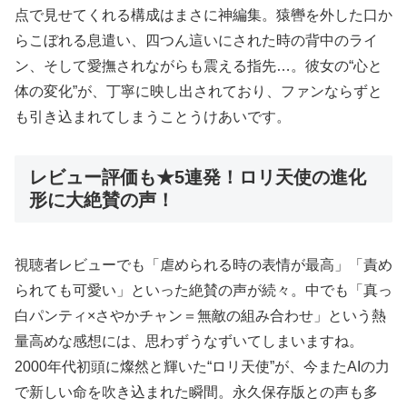
点で見せてくれる構成はまさに神編集。猿轡を外した口か
らこぼれる息遣い、四つん這いにされた時の背中のライ
ン、そして愛撫されながらも震える指先…。彼女の“心と
体の変化”が、丁寧に映し出されており、ファンならずと
も引き込まれてしまうことうけあいです。
レビュー評価も★5連発！ロリ天使の進化
形に大絶賛の声！
視聴者レビューでも「虐められる時の表情が最高」「責め
られても可愛い」といった絶賛の声が続々。中でも「真っ
白パンティ×さやかチャン＝無敵の組み合わせ」という熱
量高めな感想には、思わずうなずいてしまいますね。
2000年代初頭に燦然と輝いた“ロリ天使”が、今またAIの力
で新しい命を吹き込まれた瞬間。永久保存版との声も多