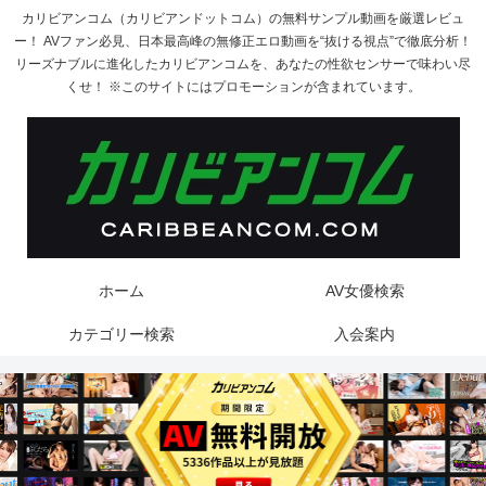
カリビアンコム（カリビアンドットコム）の無料サンプル動画を厳選レビュ
ー！ AVファン必見、日本最高峰の無修正エロ動画を“抜ける視点”で徹底分析！
リーズナブルに進化したカリビアンコムを、あなたの性欲センサーで味わい尽
くせ！ ※このサイトにはプロモーションが含まれています。
ホーム
AV女優検索
カテゴリー検索
入会案内