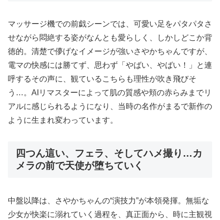
マッサージ機での前戯シーンでは、可愛い足をパタパタさ
せながら悶絶する姿がなんとも愛らしく、しかしどこか背
徳的。清楚で儚げなイメージが強いさやかちゃんですが、
電マの快感には勝てず、思わず「やばい、やばい！」と連
呼するその声に、観ているこちらも理性が吹き飛びそ
う…。AIリマスターによって肌の質感や頬の赤らみまでリ
アルに感じられるようになり、当時の名作がまるで新作の
ように生まれ変わっています。
四つん這い、フェラ、そしてハメ撮り…カ
メラの前で天使が堕ちていく
中盤以降は、さやかちゃんの“演技力”が本領発揮。無垢な
少女が快楽に溺れていく過程を、真正面から、時に主観視