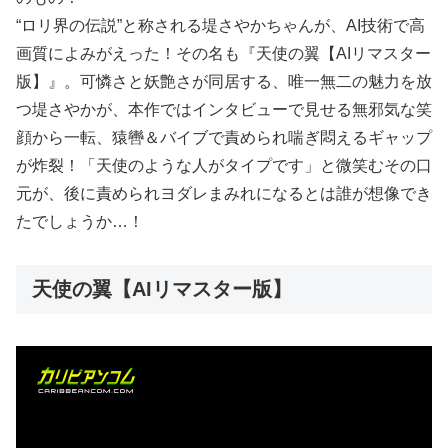
“ロリ界の伝説”と称される堤さやかちゃんが、AI技術で高
画質によみがえった！その名も『天使の翼【AIリマスター
版】』。可憐さと妖艶さが同居する、唯一無二の魅力を放
つ堤さやかが、本作ではインタビューで見せる無邪気な笑
顔から一転、猿轡＆バイブで責められ喘ぎ悶えるギャップ
が炸裂！「天使のような人がタイプです」と微笑むその口
元が、後に責められヨダレまみれになるとは誰が想像でき
たでしょうか…！
天使の翼【AIリマスター版】