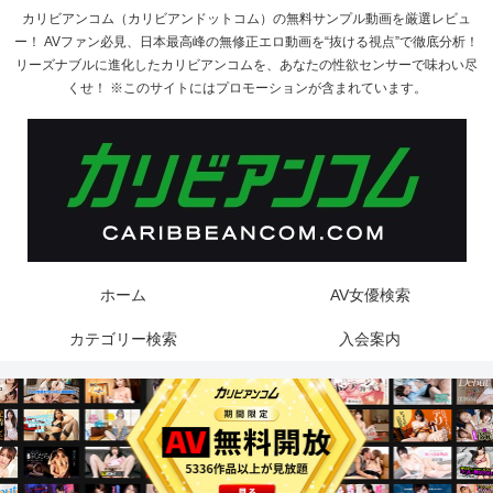
カリビアンコム（カリビアンドットコム）の無料サンプル動画を厳選レビュ
ー！ AVファン必見、日本最高峰の無修正エロ動画を“抜ける視点”で徹底分析！
リーズナブルに進化したカリビアンコムを、あなたの性欲センサーで味わい尽
くせ！ ※このサイトにはプロモーションが含まれています。
ホーム
AV女優検索
カテゴリー検索
入会案内